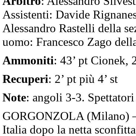
Arbitro
: Alessandro Silvest
Assistenti: Davide Rignanes
Alessandro Rastelli della s
uomo: Francesco Zago della
Ammoniti
: 43’ pt Cionek, 
Recuperi
:
2’ pt più 4’ st
Note
: angoli 3-3. Spettatori
GORGONZOLA (Milano) – L’
Italia dopo la netta sconfitt