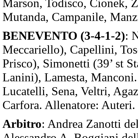
Marson, Todisco, Cionek, Z
Mutanda, Campanile, Manzi.
BENEVENTO (3-4-1-2)
: 
Meccariello), Capellini, To
Prisco), Simonetti (39’ st Sta
Lanini), Lamesta, Manconi.
Lucatelli, Sena, Veltri, Agaz
Carfora. Allenatore: Auteri.
Arbitro
: Andrea Zanotti del
Alessandro A. Boggiani del