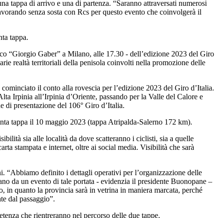
una tappa di arrivo e una di partenza. “Saranno attraversati numerosi
lavorando senza sosta con Rcs per questo evento che coinvolgerà il
nta tappa.
rico “Giorgio Gaber” a Milano, alle 17.30 - dell’edizione 2023 del Giro
arie realtà territoriali della penisola coinvolti nella promozione delle
cominciato il conto alla rovescia per l’edizione 2023 del Giro d’Italia.
lta Irpinia all’Irpinia d’Oriente, passando per la Valle del Calore e
e di presentazione del 106° Giro d’Italia.
uinta tappa il 10 maggio 2023 (tappa Atripalda-Salerno 172 km).
ilità sia alle località da dove scatteranno i ciclisti, sia a quelle
arta stampata e internet, oltre ai social media. Visibilità che sarà
. “Abbiamo definito i dettagli operativi per l’organizzazione delle
rivano da un evento di tale portata - evidenzia il presidente Buonopane –
, in quanto la provincia sarà in vetrina in maniera marcata, perché
ate dal passaggio”.
petenza che rientreranno nel percorso delle due tappe.