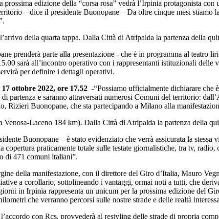
La prossima edizione della “corsa rosa” vedrà l’Irpinia protagonista con 
rritorio – dice il presidente Buonopane – Da oltre cinque mesi stiamo 
”.
’arrivo della quarta tappa. Dalla Città di Atripalda la partenza della qui
ane prenderà parte alla presentazione - che è in programma al teatro li
15.00 sarà all’incontro operativo con i rappresentanti istituzionali delle v
rvirà per definire i dettagli operativi.
17 ottobre 2022, ore 17.52 -
“Possiamo ufficialmente dichiarare che è 
di partenza e saranno attraversati numerosi Comuni del territorio: dall’A
ino, Rizieri Buonopane, che sta partecipando a Milano alla manifestazion
pa Venosa-Laceno 184 km). Dalla Città di Atripalda la partenza della q
sidente Buonopane – è stato evidenziato che verrà assicurata la stessa visib
copertura praticamente totale sulle testate giornalistiche, tra tv, radio, c
mo di 471 comuni italiani”.
ne della manifestazione, con il direttore del Giro d’Italia, Mauro Vegni
ziative a corollario, sottolineando i vantaggi, ormai noti a tutti, che de
orni in Irpinia rappresenta un unicum per la prossima edizione del Giro
hilometri che verranno percorsi sulle nostre strade e delle realtà interess
r l’accordo con Rcs, provvederà al restyling delle strade di propria com