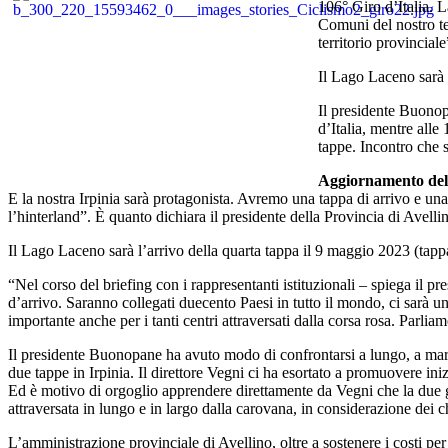
106° Giro d’Italia. 
Comuni del nostro te
territorio provinciale
Il Lago Laceno sarà l
Il presidente Buonop
d’Italia, mentre alle 
tappe. Incontro che se
Aggiornamento del 
E la nostra Irpinia sarà protagonista. Avremo una tappa di arrivo e una 
l’hinterland”. È quanto dichiara il presidente della Provincia di Avell
Il Lago Laceno sarà l’arrivo della quarta tappa il 9 maggio 2023 (tap
“Nel corso del briefing con i rappresentanti istituzionali – spiega il pre
d’arrivo. Saranno collegati duecento Paesi in tutto il mondo, ci sarà una 
importante anche per i tanti centri attraversati dalla corsa rosa. Parlia
Il presidente Buonopane ha avuto modo di confrontarsi a lungo, a margi
due tappe in Irpinia. Il direttore Vegni ci ha esortato a promuovere ini
Ed è motivo di orgoglio apprendere direttamente da Vegni che la due gi
attraversata in lungo e in largo dalla carovana, in considerazione dei c
L’amministrazione provinciale di Avellino, oltre a sostenere i costi pe