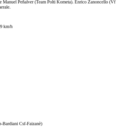
o) e Manuel Peñalver (Team Polti Kometa). Enrico Zanoncello (Vf
erale.
99 km/h
up-Bardiani Csf-Faizanè)