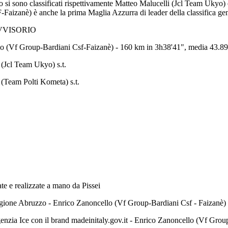
o si sono classificati rispettivamente Matteo Malucelli (Jcl Team Uky
aizanè) è anche la prima Maglia Azzurra di leader della classifica gen
VVISORIO
lo (Vf Group-Bardiani Csf-Faizanè) - 160 km in 3h38'41", media 43.8
 (Jcl Team Ukyo) s.t.
(Team Polti Kometa) s.t.
te e realizzate a mano da Pissei
Regione Abruzzo - Enrico Zanoncello (Vf Group-Bardiani Csf - Faizanè)
genzia Ice con il brand madeinitaly.gov.it - Enrico Zanoncello (Vf Gro