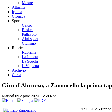
Mostre
Attualità
Irpinia
Cronaca
Sport
Calcio
Basket
Pallavolo
Altri sport
Ciclismo
Rubriche
Rubriche
La Lettera
La Scuola
la Vignetta
Archivio
Cerca
Giro d’Abruzzo, a Zanoncello la prima tap
Martedì 09 Aprile 2024 15:58
Red.
PESCARA - Enrico Za