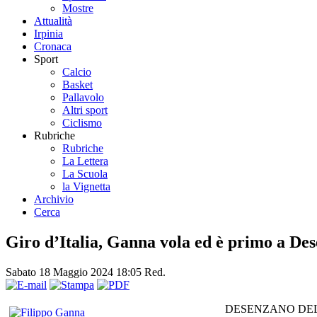
Mostre
Attualità
Irpinia
Cronaca
Sport
Calcio
Basket
Pallavolo
Altri sport
Ciclismo
Rubriche
Rubriche
La Lettera
La Scuola
la Vignetta
Archivio
Cerca
Giro d’Italia, Ganna vola ed è primo a De
Sabato 18 Maggio 2024 18:05
Red.
DESENZANO DEL GARDA