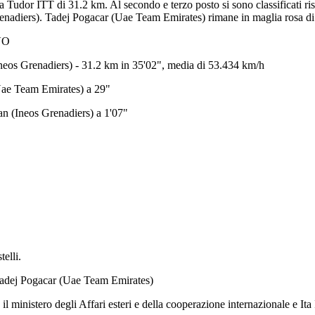
 Tudor ITT di 31.2 km. Al secondo e terzo posto si sono classificati 
adiers). Tadej Pogacar (Uae Team Emirates) rimane in maglia rosa di le
VO
neos Grenadiers) - 31.2 km in 35'02", media di 53.434 km/h
Uae Team Emirates) a 29"
 (Ineos Grenadiers) a 1'07"
elli.
- Tadej Pogacar (Uae Team Emirates)
 il ministero degli Affari esteri e della cooperazione internazionale e I