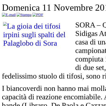
Domenica 11 Novembre 20
SORA – Qu
Sidigas At
casa di un
campionat
compiuta i
di due set,
fedelissimo stuolo di tifosi, sono r
I biancoverdi non hanno mai molla
capacità di reazione encomiabile. 
bande (Libraro, De Paola e Cazzan