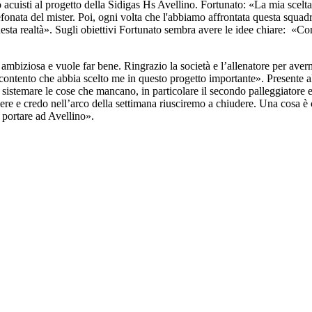
 acuisti al progetto della Sidigas Hs Avellino. Fortunato: «La mia scelt
efonata del mister. Poi, ogni volta che l'abbiamo affrontata questa squa
esta realtà». Sugli obiettivi Fortunato sembra avere le idee chiare: «Co
 ambiziosa e vuole far bene. Ringrazio la società e l’allenatore per ave
contento che abbia scelto me in questo progetto importante». Presente a
sistemare le cose che mancano, in particolare il secondo palleggiatore 
ere e credo nell’arco della settimana riusciremo a chiudere. Una cosa è 
portare ad Avellino».