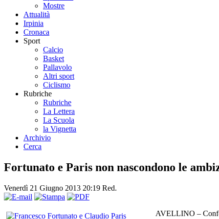
Mostre
Attualità
Irpinia
Cronaca
Sport
Calcio
Basket
Pallavolo
Altri sport
Ciclismo
Rubriche
Rubriche
La Lettera
La Scuola
la Vignetta
Archivio
Cerca
Fortunato e Paris non nascondono le ambizi
Venerdì 21 Giugno 2013 20:19
Red.
AVELLINO – Conferen