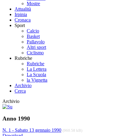
Mostre
Attualità
Irpinia
Cronaca
Sport
Calcio
Basket
Pallavolo
Altri sport
Ciclismo
Rubriche
Rubriche
La Lettera
La Scuola
la Vignetta
Archivio
Cerca
Archivio
Anno 1990
N. 1 - Sabato 13 gennaio 1990
(960.58 kB)
Download