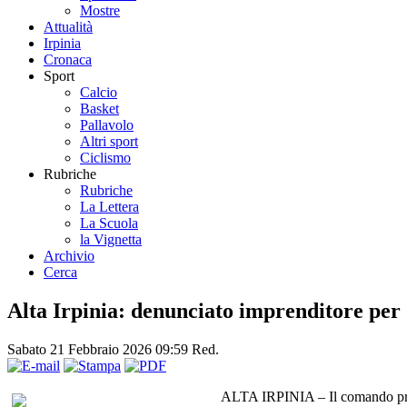
Mostre
Attualità
Irpinia
Cronaca
Sport
Calcio
Basket
Pallavolo
Altri sport
Ciclismo
Rubriche
Rubriche
La Lettera
La Scuola
la Vignetta
Archivio
Cerca
Alta Irpinia: denunciato imprenditore per d
Sabato 21 Febbraio 2026 09:59
Red.
ALTA IRPINIA – Il comando provin