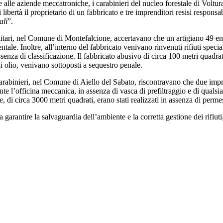
e alle aziende meccatroniche, i carabinieri del nucleo forestale di Voltura
 libertà il proprietario di un fabbricato e tre imprenditori resisi responsa
ali
”.
litari, nel Comune di Montefalcione, accertavano che un artigiano 49 enn
tale. Inoltre, all’interno del fabbricato venivano rinvenuti rifiuti specia
senza di classificazione. Il fabbricato abusivo di circa 100 metri quadrati ed
i olio, venivano sottoposti a sequestro penale.
rabinieri, nel Comune di Aiello del Sabato, riscontravano che due impren
te l’officina meccanica, in assenza di vasca di prefiltraggio e di qualsias
ale, di circa 3000 metri quadrati, erano stati realizzati in assenza di per
 a garantire la salvaguardia dell’ambiente e la corretta gestione dei rifiut