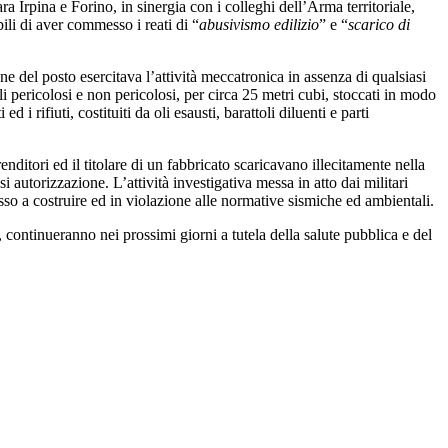
ra Irpina e Forino, in sinergia con i colleghi dell’Arma territoriale,
bili di aver commesso i reati di “
abusivismo edilizio
” e “
scarico di
e del posto esercitava l’attività meccatronica in assenza di qualsiasi
li pericolosi e non pericolosi, per circa 25 metri cubi, stoccati in modo
 i rifiuti, costituiti da oli esausti, barattoli diluenti e parti
ditori ed il titolare di un fabbricato scaricavano illecitamente nella
i autorizzazione. L’attività investigativa messa in atto dai militari
messo a costruire ed in violazione alle normative sismiche ed ambientali.
i, continueranno nei prossimi giorni a tutela della salute pubblica e del