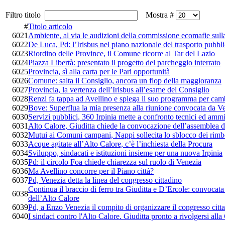
Filtro titolo
Mostra #
#
Titolo articolo
6021
Ambiente, al via le audizioni della commissione ecomafie sulla
6022
De Luca, Pd: l’Irisbus nel piano nazionale del trasporto pubbl
6023
Riordino delle Province, il Comune ricorre al Tar del Lazio
6024
Piazza Libertà: presentato il progetto del parcheggio interrato
6025
Provincia, sì alla carta per le Pari opportunità
6026
Comune: salta il Consiglio, ancora un flop della maggioranza
6027
Provincia, la vertenza dell’Irisbus all’esame del Consiglio
6028
Renzi fa tappa ad Avellino e spiega il suo programma per cambi
6029
Bove: Superflua la mia presenza alla riunione convocata da V
6030
Servizi pubblici, 360 Irpinia mette a confronto tecnici ed ammi
6031
Alto Calore, Giuditta chiede la convocazione dell’assemblea d
6032
Mutui ai Comuni campani, Nappi sollecita lo sblocco dei rimb
6033
Acque agitate all’Alto Calore, c’è l’inchiesta della Procura
6034
Sviluppo, sindacati e istituzioni insieme per una nuova Irpinia
6035
Pd: il circolo Foa chiede chiarezza sul ruolo di Venezia
6036
Ma Avellino concorre per il Piano città?
6037
Pd, Venezia detta la linea del congresso cittadino
Continua il braccio di ferro tra Giuditta e D’Ercole: convocat
6038
dell’Alto Calore
6039
Pd, a Enzo Venezia il compito di organizzare il congresso citt
6040
I sindaci contro l'Alto Calore. Giuditta pronto a rivolgersi alla